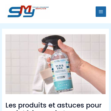
Aller
Navigation
MAI
au
des
MEN
contenu
articles
Les produits et astuces pour