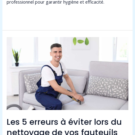
professionnel pour garantir hygiène et efficacité.
Lire la suite »
Les
5
erreurs
à
éviter
lors
du
nettoyage
de
vos
Les 5 erreurs à éviter lors du
fauteuils
ou
nettoyage de vos fauteuils
canapés