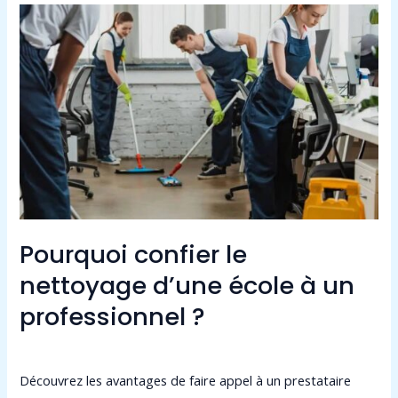
Pourquoi
confier
le
nettoyage
d’une
école
à
un
professionnel
?
Pourquoi confier le
nettoyage d’une école à un
professionnel ?
Laisser un commentaire
/
Non classé
/
admin9549
Découvrez les avantages de faire appel à un prestataire