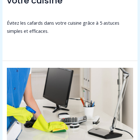
votre cuisine
Laisser un commentaire
/
Non classé
/
admin9549
Évitez les cafards dans votre cuisine grâce à 5 astuces
simples et efficaces.
Lire la suite »
Propreté
en
entreprise
:
4
facteurs
d’hygiène
à
connaître