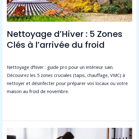
l’arrivée
du
froid
Nettoyage d’Hiver : 5 Zones
Clés à l’arrivée du froid
Laisser un commentaire
/
Non classé
/
admin9549
Nettoyage d’hiver : guide pro pour un intérieur sain.
Découvrez les 5 zones cruciales (tapis, chauffage, VMC) à
nettoyer et désinfecter pour préparer vos locaux ou votre
maison au froid de novembre.
Lire la suite »
Les