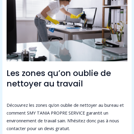
zones
qu’on
oublie
de
nettoyer
au
travail
Les zones qu’on oublie de
nettoyer au travail
Laisser un commentaire
/
Non classé
/
admin9549
Découvrez les zones qu’on oublie de nettoyer au bureau et
comment SMY TANIA PROPRE SERVICE garantit un
environnement de travail sain. N’hésitez donc pas à nous
contacter pour un devis gratuit.