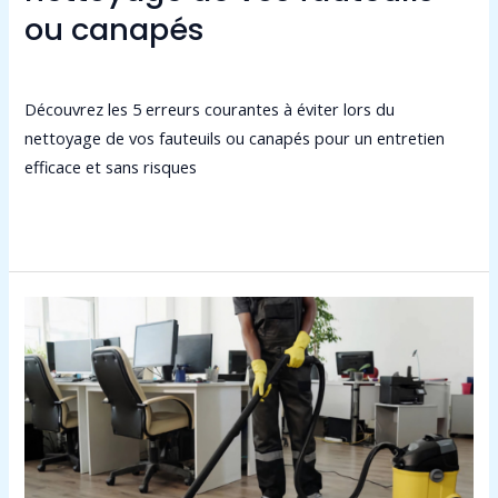
ou canapés
Laisser un commentaire
/
Non classé
/
admin9549
Découvrez les 5 erreurs courantes à éviter lors du
nettoyage de vos fauteuils ou canapés pour un entretien
efficace et sans risques
Lire la suite »
Pourquoi
le
nettoyage
d’entreprise
est
plus
crucial