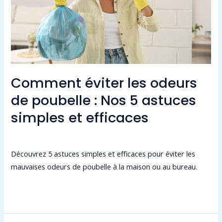
de
poubelle
:
Nos
5
astuces
Comment éviter les odeurs
simples
et
de poubelle : Nos 5 astuces
efficaces
simples et efficaces
Laisser un commentaire
/
Non classé
/
admin9549
Découvrez 5 astuces simples et efficaces pour éviter les
mauvaises odeurs de poubelle à la maison ou au bureau.
Lire la suite »