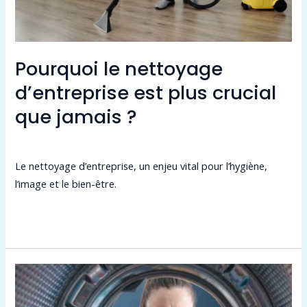
que
jamais
?
Pourquoi le nettoyage
d’entreprise est plus crucial
que jamais ?
Laisser un commentaire
/
Non classé
/
admin9549
Le nettoyage d’entreprise, un enjeu vital pour l’hygiène,
l’image et le bien-être.
Lire la suite »
Que
faire