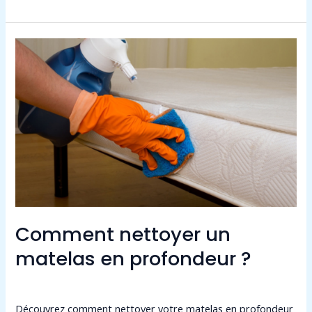
Comment
nettoyer
un
matelas
en
profondeur
?
Comment nettoyer un
matelas en profondeur ?
Laisser un commentaire
/
Non classé
/
admin9549
Découvrez comment nettoyer votre matelas en profondeur