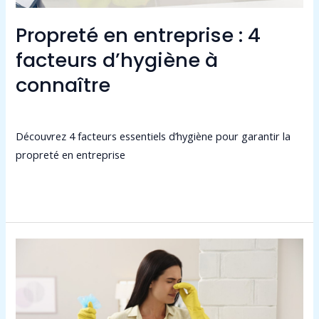
Propreté en entreprise : 4
facteurs d’hygiène à
connaître
Laisser un commentaire
/
Non classé
/
admin9549
Découvrez 4 facteurs essentiels d’hygiène pour garantir la
propreté en entreprise
Lire la suite »
Comment
éviter
les
odeurs