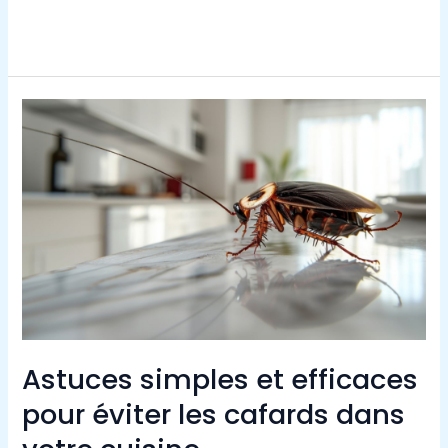
Lire la suite »
Astuces
simples
et
efficaces
pour
éviter
les
cafards
dans
votre
Astuces simples et efficaces
cuisine
pour éviter les cafards dans