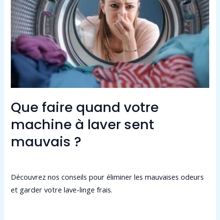
quand
votre
machine
à
laver
sent
mauvais
?
Que faire quand votre
machine à laver sent
mauvais ?
Laisser un commentaire
/
Non classé
/
admin9549
Découvrez nos conseils pour éliminer les mauvaises odeurs
et garder votre lave-linge frais.
Lire la suite »