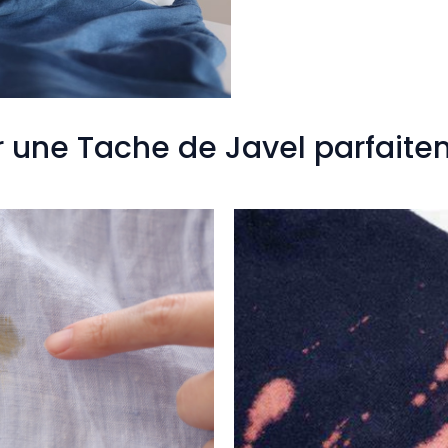
une Tache de Javel parfaite
é
/ Par
admin9549